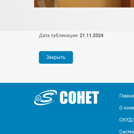
Дата публикации:
21.11.2024
Закрыть
Главн
О ком
СКУД
Систе