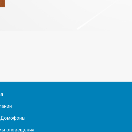
ая
пании
/Домофоны
мы оповещения